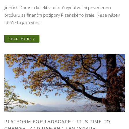
Jindřich Duras a kolektiv autorů vydal velmi povedenou
brožuru za finanční podpory Plzeňského kraje. Nese název
Uteče to jako voda
READ MORE
PLATFORM FOR LADSCAPE – IT IS TIME TO
CHANGE LAND USE AND LANDSCAPE