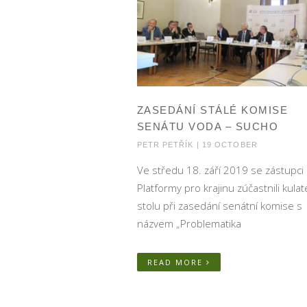
ZASEDÁNÍ STÁLÉ KOMISE
SENÁTU VODA – SUCHO
PETR PETŘÍK | 19 OCTOBER
Ve středu 18. září 2019 se zástupci
Platformy pro krajinu zúčastnili kula
stolu při zasedání senátní komise s
názvem „Problematika
READ MORE