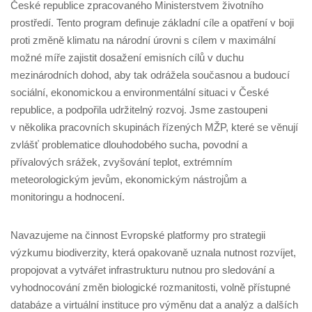
České republice zpracovaného Ministerstvem životního
prostředí. Tento program definuje základní cíle a opatření v boji
proti změně klimatu na národní úrovni s cílem v maximální
možné míře zajistit dosažení emisních cílů v duchu
mezinárodních dohod, aby tak odrážela současnou a budoucí
sociální, ekonomickou a environmentální situaci v České
republice, a podpořila udržitelný rozvoj. Jsme zastoupeni
v několika pracovních skupinách řízených MŽP, které se věnují
zvlášť problematice dlouhodobého sucha, povodní a
přívalových srážek, zvyšování teplot, extrémním
meteorologickým jevům, ekonomickým nástrojům a
monitoringu a hodnocení.
Navazujeme na činnost Evropské platformy pro strategii
výzkumu biodiverzity, která opakovaně uznala nutnost rozvíjet,
propojovat a vytvářet infrastrukturu nutnou pro sledování a
vyhodnocování změn biologické rozmanitosti, volně přístupné
databáze a virtuální instituce pro výměnu dat a analýz a dalších