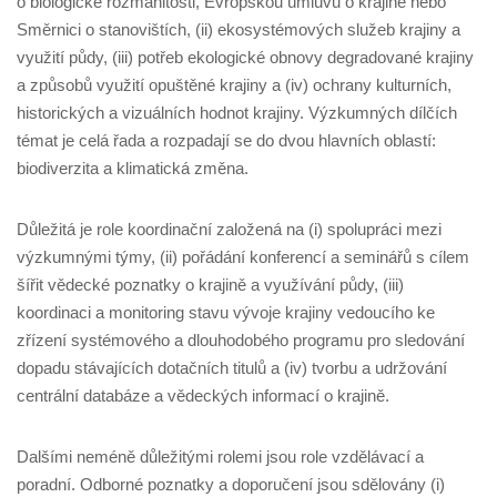
o biologické rozmanitosti, Evropskou úmluvu o krajině nebo
Směrnici o stanovištích, (ii) ekosystémových služeb krajiny a
využití půdy, (iii) potřeb ekologické obnovy degradované krajiny
a způsobů využití opuštěné krajiny a (iv) ochrany kulturních,
historických a vizuálních hodnot krajiny. Výzkumných dílčích
témat je celá řada a rozpadají se do dvou hlavních oblastí:
biodiverzita a klimatická změna.
Důležitá je role koordinační založená na (i) spolupráci mezi
výzkumnými týmy, (ii) pořádání konferencí a seminářů s cílem
šířit vědecké poznatky o krajině a využívání půdy, (iii)
koordinaci a monitoring stavu vývoje krajiny vedoucího ke
zřízení systémového a dlouhodobého programu pro sledování
dopadu stávajících dotačních titulů a (iv) tvorbu a udržování
centrální databáze a vědeckých informací o krajině.
Dalšími neméně důležitými rolemi jsou role vzdělávací a
poradní. Odborné poznatky a doporučení jsou sdělovány (i)