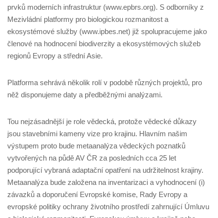
prvků moderních infrastruktur (www.epbrs.org). S odborníky z
Mezivládní platformy pro biologickou rozmanitost a
ekosystémové služby (www.ipbes.net) již spolupracujeme jako
členové na hodnocení biodiverzity a ekosystémových služeb
regionů Evropy a střední Asie.
Platforma sehrává několik rolí v podobě různých projektů, pro
něž disponujeme daty a předběžnými analýzami.
Tou nejzásadnější je role vědecká, protože vědecké důkazy
jsou stavebními kameny vize pro krajinu. Hlavním našim
výstupem proto bude metaanalýza vědeckých poznatků
vytvořených na půdě AV ČR za posledních cca 25 let
podporující vybraná adaptační opatření na udržitelnost krajiny.
Metaanalýza bude založena na inventarizaci a vyhodnocení (i)
závazků a doporučení Evropské komise, Rady Evropy a
evropské politiky ochrany životního prostředí zahrnující Úmluvu