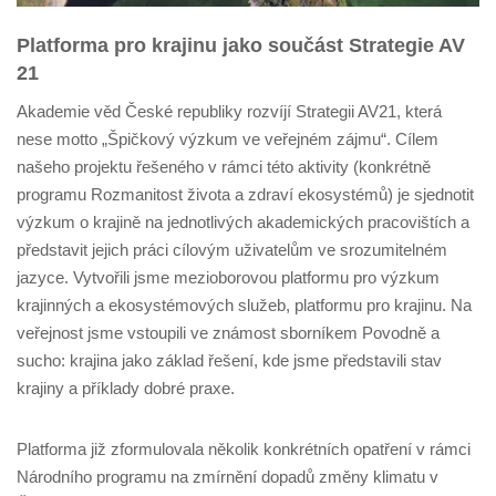
Platforma pro krajinu jako součást Strategie AV
21
Akademie věd České republiky rozvíjí Strategii AV21, která
nese motto „Špičkový výzkum ve veřejném zájmu“. Cílem
našeho projektu řešeného v rámci této aktivity (konkrétně
programu Rozmanitost života a zdraví ekosystémů) je sjednotit
výzkum o krajině na jednotlivých akademických pracovištích a
představit jejich práci cílovým uživatelům ve srozumitelném
jazyce. Vytvořili jsme mezioborovou platformu pro výzkum
krajinných a ekosystémových služeb, platformu pro krajinu. Na
veřejnost jsme vstoupili ve známost sborníkem Povodně a
sucho: krajina jako základ řešení, kde jsme představili stav
krajiny a příklady dobré praxe.
Platforma již zformulovala několik konkrétních opatření v rámci
Národního programu na zmírnění dopadů změny klimatu v