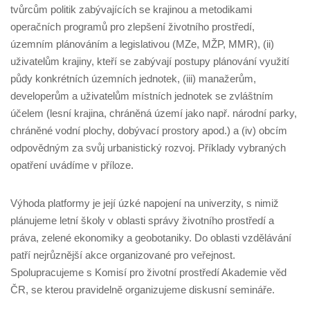
tvůrcům politik zabývajících se krajinou a metodikami
operačních programů pro zlepšení životního prostředí,
územním plánováním a legislativou (MZe, MŽP, MMR), (ii)
uživatelům krajiny, kteří se zabývají postupy plánování využití
půdy konkrétních územních jednotek, (iii) manažerům,
developerům a uživatelům místních jednotek se zvláštním
účelem (lesní krajina, chráněná území jako např. národní parky,
chráněné vodní plochy, dobývací prostory apod.) a (iv) obcím
odpovědným za svůj urbanistický rozvoj. Příklady vybraných
opatření uvádíme v příloze.
Výhoda platformy je její úzké napojení na univerzity, s nimiž
plánujeme letní školy v oblasti správy životního prostředí a
práva, zelené ekonomiky a geobotaniky. Do oblasti vzdělávání
patří nejrůznější akce organizované pro veřejnost.
Spolupracujeme s Komisí pro životní prostředí Akademie věd
ČR, se kterou pravidelně organizujeme diskusní semináře.